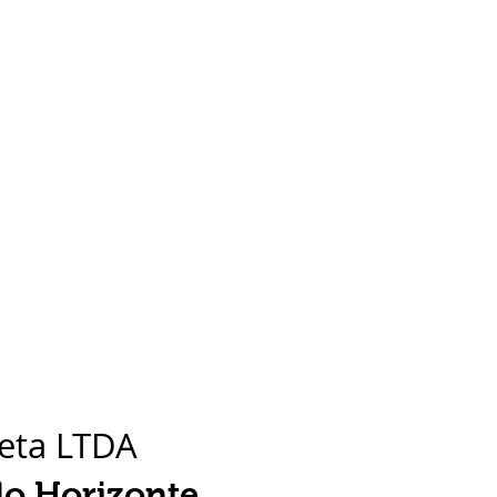
neta LTDA
elo Horizonte