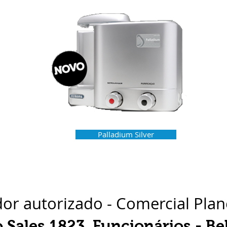
Palladium Silver
dor autorizado - Comercial Pla
o Sales 1823, Funcionários - B